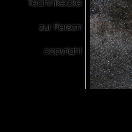
BILDDATEN
Aufnahmeoptik:
Kamera
: